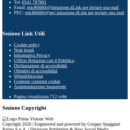
Tel:
0541 787891
Email:
rnic80600r@istruzione.it
Link per inviare una mail
PEC:
rnic80600r@pec.istruzione.it
Link per inviare una mail
Sezione Link Utili
Cookie policy
Note legali
Informativa Privacy
Ufficio Relazioni con il Pubblico
Dichiarazione di accessibilità
Obiettivi di accessibilità
Whistleblowing
Gestione consensi cookie
Amministrazione trasparente
Pagina visualizzata
712
volte
Sezione Copyright
Copyright 2026 | Engineered and powered by Gruppo Spaggiari
Parma S.p.A. | Divisione Publishing & New Social Media