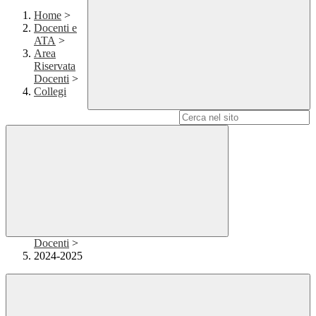
Home
>
Docenti e
ATA
>
Area
Riservata
Docenti
>
Collegi
Campo di ricerca per le pagine del sito
Docenti
>
2024-2025