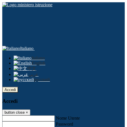
Italiano
Italiano
English
中文
عربى
русский
Accedi
Accedi
button close
×
Nome Utente
Password