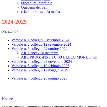
Procedura Infortunio
Quaderni del Self
criteri orario scuola media
2024-2025
2024-2025
Verbale n. 1 collegio 3 settembre 2024
Verbale n. 2 collegio 12 settembre 2024
Verbale n. 3 collegio 24 ottobre 2024
All. 1 checklist sicurezza
All 2 PROG. d'ISTITUTO BELLO MONDO.pdf
Verbale n. 4 collegio 22 novembre 2024
Verbale n. 5 collegio 19 febbraio 2025
Verbale n. 6 collegio 12 maggio 2025
Verbale n. 7 collegio 26 giugno 2025
Notizie
Questo sito o gli strumenti terzi da questo utilizzati si avvalgono di