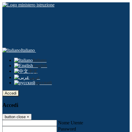
Italiano
Italiano
English
中文
عربى
русский
Accedi
Accedi
button close
×
Nome Utente
Password