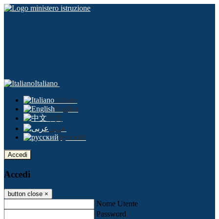
Italiano
Italiano
English
中文
عربى
русский
Accedi
Accedi
button close
×
Nome Utente
Password