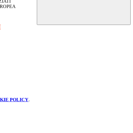
IATI
UROPEA
I
KIE POLICY
.