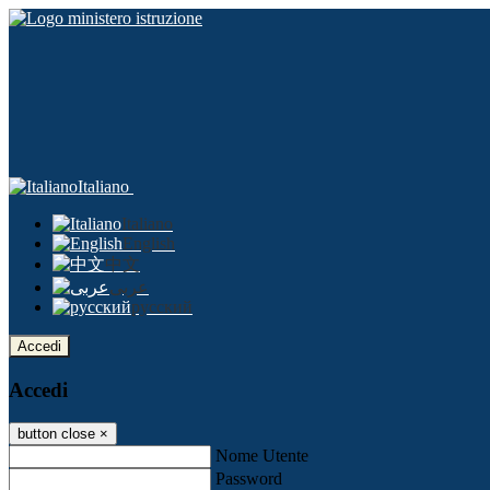
Italiano
Italiano
English
中文
عربى
русский
Accedi
Accedi
button close
×
Nome Utente
Password