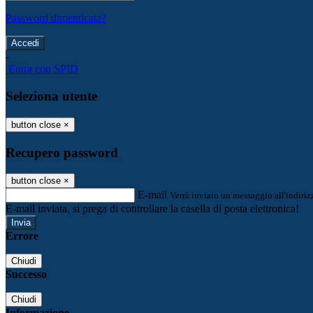
Password dimenticata?
-
Entra con SPID
Seleziona utente
button close
×
Recupero password
button close
×
E-mail
Verrà inviato un messaggio all'indirizz
E-mail inviata, si prega di controllare la casella di posta elettronica!
Errore
Chiudi
Successo
Chiudi
Informazione