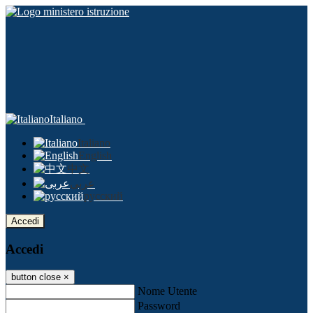
Italiano
Italiano
English
中文
عربى
русский
Accedi
Accedi
button close
×
Nome Utente
Password