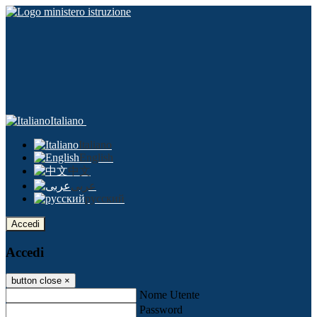
Italiano
Italiano
English
中文
عربى
русский
Accedi
Accedi
button close
×
Nome Utente
Password