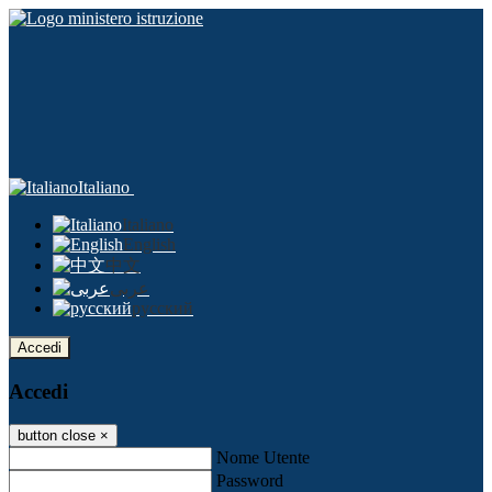
Italiano
Italiano
English
中文
عربى
русский
Accedi
Accedi
button close
×
Nome Utente
Password