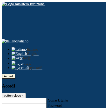
Italiano
Italiano
English
中文
عربى
русский
Accedi
Accedi
button close
×
Nome Utente
Password