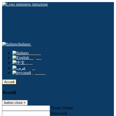
Italiano
Italiano
English
中文
عربى
русский
Accedi
Accedi
button close
×
Nome Utente
Password