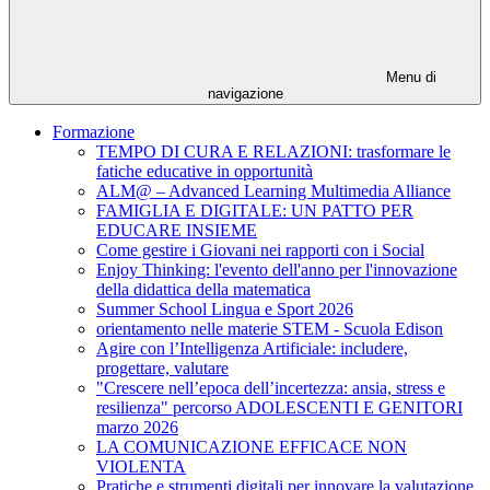
Menu di
navigazione
Formazione
TEMPO DI CURA E RELAZIONI: trasformare le
fatiche educative in opportunità
ALM@ – Advanced Learning Multimedia Alliance
FAMIGLIA E DIGITALE: UN PATTO PER
EDUCARE INSIEME
Come gestire i Giovani nei rapporti con i Social
Enjoy Thinking: l'evento dell'anno per l'innovazione
della didattica della matematica
Summer School Lingua e Sport 2026
orientamento nelle materie STEM - Scuola Edison
Agire con l’Intelligenza Artificiale: includere,
progettare, valutare
"Crescere nell’epoca dell’incertezza: ansia, stress e
resilienza" percorso ADOLESCENTI E GENITORI
marzo 2026
LA COMUNICAZIONE EFFICACE NON
VIOLENTA
Pratiche e strumenti digitali per innovare la valutazione