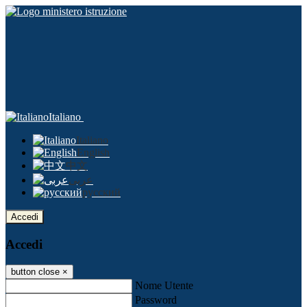
Italiano
Italiano
English
中文
عربى
русский
Accedi
Accedi
button close
×
Nome Utente
Password