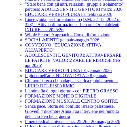
"Stare bene con gli altri, relazioni, gruppi e isolamento"
percorso ADOLESCENTI E GENITORI marzo 2026
EDUCARE VERBO PLURALE febbraio 2026
Linee guida per l’orientamento (D.M. 22_12_2022 n.
328) _ Attività di formazione_ Percorsi OrientaMenti
INDIRE a.s. 2025/26
Whole School Approach – Corso di formazione
SOCIAL-MENTE gennaio-maggio 2026
CONVEGNO "EDUCAZIONE ATTIVA
ALL'APERTO"
ADOLESCENTI E GENITORI: ATTRAVERSARE
LE FATICHE, VALORIZZARE LE RISORSE (feb-
apr 2026)
EDUCARE VERBO PLURALE gennaio 2026
Il gioco nell'arte: NUOVA DATA > 8 gennaio
Chi non spreca ci guadagna: scarica gratuitamente il
LIBRO DEL RISPARMIO
L'antimafia di ogni giorno - con PIETRO GRASSO
FORMAZIONE MONDO DIGITALE
FORMAZIONE MUSICALE CENTRO GOITRE
Senza pace. Storia del conflitto israelo-palestinese.
Giovedì 4 dicembre Anna Foa interviene nell’ambito
del ciclo Perché la guerra
I mercoledì all'università a.s. 25-26 - 20 maggio 2026
Offerta formativa di Educazione civica – Progetti e