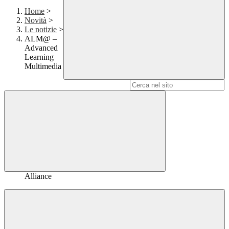
Home
>
Novità
>
Le notizie
>
ALM@ –
Advanced
Learning
Multimedia
Campo di ricerca per le pagine del sito
Alliance