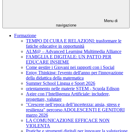
Menu di
navigazione
Formazione
TEMPO DI CURA E RELAZIONI: trasformare le
fatiche educative in opportunità
ALM@ – Advanced Learning Multimedia Alliance
FAMIGLIA E DIGITALE: UN PATTO PER
EDUCARE INSIEME
Come gestire i Giovani nei rapporti con i Social
Enjoy Thinking: l'evento dell'anno per l'innovazione
della didattica della matematica
Summer School Lingua e Sport 2026
orientamento nelle materie STEM - Scuola Edison
Agire con l’Intelligenza Artificiale: includere,
progettare, valutare
"Crescere nell’epoca dell’incertezza: ansia, stress e
resilienza" percorso ADOLESCENTI E GENITORI
marzo 2026
LA COMUNICAZIONE EFFICACE NON
VIOLENTA
Pratiche e strumenti digitali per innovare la valutazione