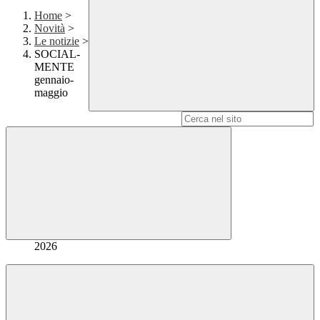
Home
>
Novità
>
Le notizie
>
SOCIAL-
MENTE
gennaio-
maggio
Campo di ricerca per le pagine del sito
2026