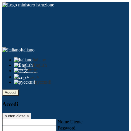
Italiano
Italiano
English
中文
عربى
русский
Accedi
Accedi
button close
×
Nome Utente
Password