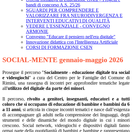
bandi di concorso A.S. 25/26
SGUARDI PER COMPRENDERE E
VALORIZZARE FRA NEURODIVERGENZA E
INTERVENTI EDUCATIVI DI QUALITÀ
VEDERE L'ESSENZIALE - CONVEGNO
ARMONIE
Convegno "Educare il pensiero nell'era digitale"
Innovazione didattica con l'Intelligenza Artificiale
CORSI DI FORMAZIONE CSEN
SOCIAL-MENTE gennaio-maggio 2026
Prosegue il percorso "
Socialmente - educazione digitale tra social
e videogiochi
" a cura del Centro per le Famiglie del Comune di
Rimini, una rassegna di incontri per approfondire tematiche legate
all'
utilizzo del digitale da parte dei minori
.
Il percorso,
rivolto a genitori, insegnanti, educatori e a tutti
coloro che si occupano di educazione di bambine e bambini da 6
a 11 anni
, si articola in cinque incontri tematici e nasce dall’esigenza
di accompagnare gli adulti nella comprensione dei linguaggi, degli
strumenti e delle dinamiche del mondo digitale in cui i minori
crescono. Social network, videogiochi e dispositivi digitali fanno
ormai parte della quotidianità di bambini e bambine e rappresentano