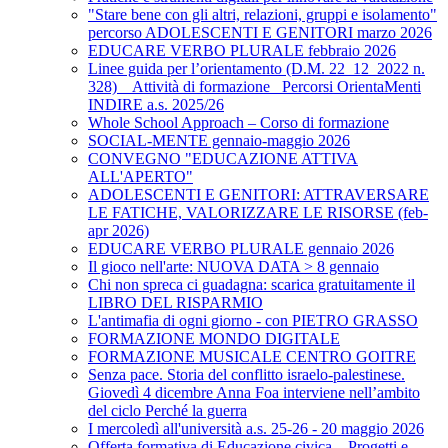
"Stare bene con gli altri, relazioni, gruppi e isolamento"
percorso ADOLESCENTI E GENITORI marzo 2026
EDUCARE VERBO PLURALE febbraio 2026
Linee guida per l’orientamento (D.M. 22_12_2022 n.
328) _ Attività di formazione_ Percorsi OrientaMenti
INDIRE a.s. 2025/26
Whole School Approach – Corso di formazione
SOCIAL-MENTE gennaio-maggio 2026
CONVEGNO "EDUCAZIONE ATTIVA
ALL'APERTO"
ADOLESCENTI E GENITORI: ATTRAVERSARE
LE FATICHE, VALORIZZARE LE RISORSE (feb-
apr 2026)
EDUCARE VERBO PLURALE gennaio 2026
Il gioco nell'arte: NUOVA DATA > 8 gennaio
Chi non spreca ci guadagna: scarica gratuitamente il
LIBRO DEL RISPARMIO
L'antimafia di ogni giorno - con PIETRO GRASSO
FORMAZIONE MONDO DIGITALE
FORMAZIONE MUSICALE CENTRO GOITRE
Senza pace. Storia del conflitto israelo-palestinese.
Giovedì 4 dicembre Anna Foa interviene nell’ambito
del ciclo Perché la guerra
I mercoledì all'università a.s. 25-26 - 20 maggio 2026
Offerta formativa di Educazione civica – Progetti e