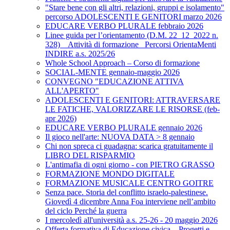
"Stare bene con gli altri, relazioni, gruppi e isolamento"
percorso ADOLESCENTI E GENITORI marzo 2026
EDUCARE VERBO PLURALE febbraio 2026
Linee guida per l’orientamento (D.M. 22_12_2022 n.
328) _ Attività di formazione_ Percorsi OrientaMenti
INDIRE a.s. 2025/26
Whole School Approach – Corso di formazione
SOCIAL-MENTE gennaio-maggio 2026
CONVEGNO "EDUCAZIONE ATTIVA
ALL'APERTO"
ADOLESCENTI E GENITORI: ATTRAVERSARE
LE FATICHE, VALORIZZARE LE RISORSE (feb-
apr 2026)
EDUCARE VERBO PLURALE gennaio 2026
Il gioco nell'arte: NUOVA DATA > 8 gennaio
Chi non spreca ci guadagna: scarica gratuitamente il
LIBRO DEL RISPARMIO
L'antimafia di ogni giorno - con PIETRO GRASSO
FORMAZIONE MONDO DIGITALE
FORMAZIONE MUSICALE CENTRO GOITRE
Senza pace. Storia del conflitto israelo-palestinese.
Giovedì 4 dicembre Anna Foa interviene nell’ambito
del ciclo Perché la guerra
I mercoledì all'università a.s. 25-26 - 20 maggio 2026
Offerta formativa di Educazione civica – Progetti e