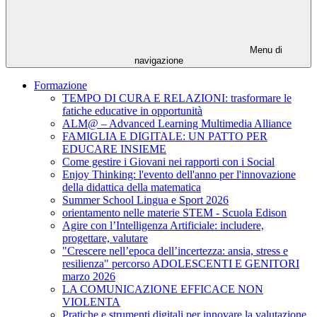
Menu di
navigazione
Formazione
TEMPO DI CURA E RELAZIONI: trasformare le
fatiche educative in opportunità
ALM@ – Advanced Learning Multimedia Alliance
FAMIGLIA E DIGITALE: UN PATTO PER
EDUCARE INSIEME
Come gestire i Giovani nei rapporti con i Social
Enjoy Thinking: l'evento dell'anno per l'innovazione
della didattica della matematica
Summer School Lingua e Sport 2026
orientamento nelle materie STEM - Scuola Edison
Agire con l’Intelligenza Artificiale: includere,
progettare, valutare
"Crescere nell’epoca dell’incertezza: ansia, stress e
resilienza" percorso ADOLESCENTI E GENITORI
marzo 2026
LA COMUNICAZIONE EFFICACE NON
VIOLENTA
Pratiche e strumenti digitali per innovare la valutazione