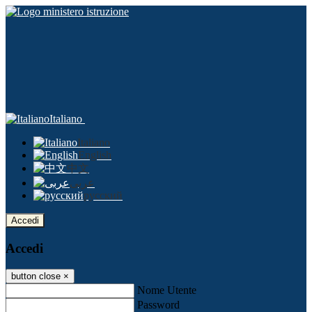
Italiano
Italiano
English
中文
عربى
русский
Accedi
Accedi
button close
×
Nome Utente
Password