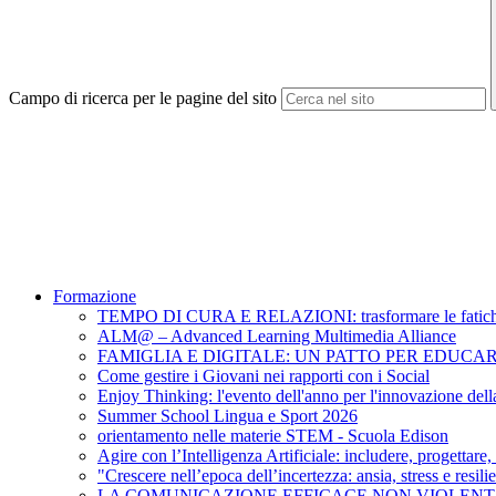
Campo di ricerca per le pagine del sito
Formazione
TEMPO DI CURA E RELAZIONI: trasformare le fatiche 
ALM@ – Advanced Learning Multimedia Alliance
FAMIGLIA E DIGITALE: UN PATTO PER EDUCAR
Come gestire i Giovani nei rapporti con i Social
Enjoy Thinking: l'evento dell'anno per l'innovazione dell
Summer School Lingua e Sport 2026
orientamento nelle materie STEM - Scuola Edison
Agire con l’Intelligenza Artificiale: includere, progettare,
"Crescere nell’epoca dell’incertezza: ansia, stress 
LA COMUNICAZIONE EFFICACE NON VIOLEN