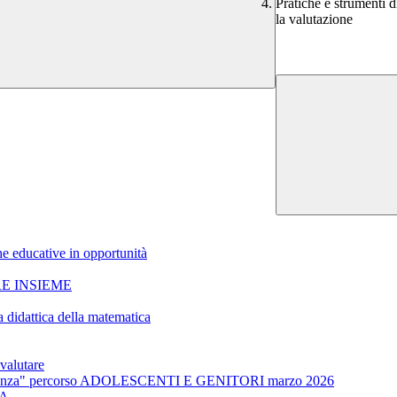
Pratiche e strumenti d
la valutazione
educative in opportunità
E INSIEME
a didattica della matematica
 valutare
e resilienza" percorso ADOLESCENTI E GENITORI marzo 2026
TA