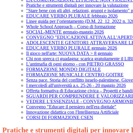
Pratiche e strumenti digitali per innovare la valutazione
"Stare bene con gli altri, relazioni, gruppi e isola
EDUCARE VERBO PLURALE febbraio 2026
Linee guida per l’orientamento (D.M. 22_12_2022 n. 328
Whole School Approach – Corso di formazione
SOCIAL-MENTE gennaio-maggio 2026
CONVEGNO "EDUCAZIONE ATTIVA ALL'APERT
ADOLESCENTI E GENITORI: ATTRAVERSARE LE F
EDUCARE VERBO PLURALE gennaio 2026
Il gioco nell'arte: NUOVA DATA > 8 gennaio
Chi non spreca ci guadagna: scarica gratuitamente i
L'antimafia di ogni giorno - con PIETRO GRASSO
FORMAZIONE MONDO DIGITALE
FORMAZIONE MUSICALE CENTRO GOITRE
Senza pace. Storia del conflitto israelo-palestinese. Gio
I mercoledì all'università a.s. 25-26 - 20 maggio 2026
Offerta formativa di Educazione civica – Progetti e band
SGUARDI PER COMPRENDERE E VALORIZZARE
VEDERE L'ESSENZIALE - CONVEGNO ARMONI
Convegno "Educare il pensiero nell'era digitale"
Innovazione didattica con l'Intelligenza Artificiale
CORSI DI FORMAZIONE CSEN
Pratiche e strumenti digitali per innovare 