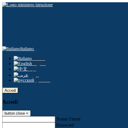
Italiano
Italiano
English
中文
عربى
русский
Accedi
Accedi
button close
×
Nome Utente
Password