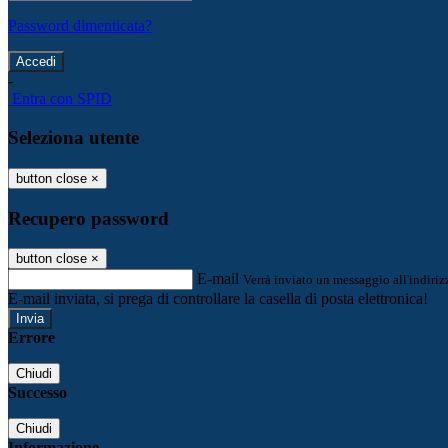
Password dimenticata?
-
Entra con SPID
Seleziona utente
button close
×
Recupero password
button close
×
E-mail
Verrà inviato un messaggio all'indirizz
E-mail inviata, si prega di controllare la casella di posta elettronica!
Errore
Chiudi
Successo
Chiudi
Informazione