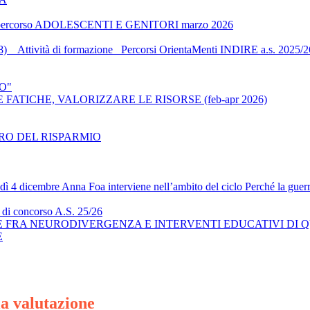
mento" percorso ADOLESCENTI E GENITORI marzo 2026
) _ Attività di formazione_ Percorsi OrientaMenti INDIRE a.s. 2025/2
O"
ATICHE, VALORIZZARE LE RISORSE (feb-apr 2026)
l LIBRO DEL RISPARMIO
vedì 4 dicembre Anna Foa interviene nell’ambito del ciclo Perché la guer
i di concorso A.S. 25/26
 FRA NEURODIVERGENZA E INTERVENTI EDUCATIVI DI 
E
la valutazione