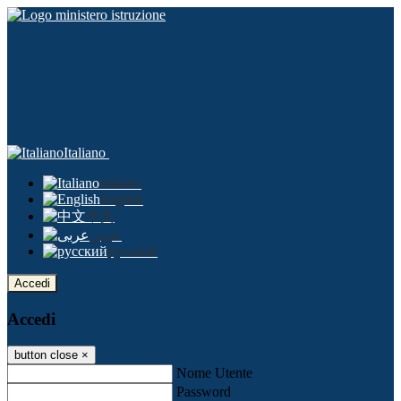
Italiano
Italiano
English
中文
عربى
русский
Accedi
Accedi
button close
×
Nome Utente
Password