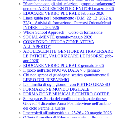
"Stare bene con gli altri, relazioni, gruppi e isolamento"
percorso ADOLESCENTI E GENITORI marzo 2026
EDUCARE VERBO PLURALE febbraio 2026
Linee guida per l’orientamento (D.M. 22_12_2022 n.
328) _ Attività di formazione_ Percorsi OrientaMenti
INDIRE a.s. 2025/26
Whole School Approach – Corso di formazione
SOCIAL-MENTE gennaio-maggio 2026
CONVEGNO "EDUCAZIONE ATTIVA
ALL'APERTO"
ADOLESCENTI E GENITORI: ATTRAVERSARE
LE FATICHE, VALORIZZARE LE RISORSE (feb-
apr 2026)
EDUCARE VERBO PLURALE gennaio 2026
Il gioco nell'arte: NUOVA DATA > 8 gennaio
Chi non spreca ci guadagna: scarica gratuitamente il
LIBRO DEL RISPARMIO
L'antimafia di ogni giorno - con PIETRO GRASSO
FORMAZIONE MONDO DIGITALE
FORMAZIONE MUSICALE CENTRO GOITRE
Senza pace. Storia del conflitto israelo-palestinese.
Giovedì 4 dicembre Anna Foa interviene nell’ambito
del ciclo Perché la guerra
I mercoledì all'università a.s. 25-26 - 20 maggio 2026
Offerta formativa di Educazione civica – Progetti e