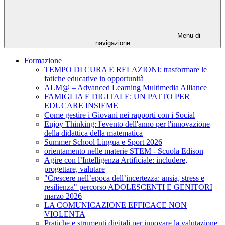
Menu di
navigazione
Formazione
TEMPO DI CURA E RELAZIONI: trasformare le
fatiche educative in opportunità
ALM@ – Advanced Learning Multimedia Alliance
FAMIGLIA E DIGITALE: UN PATTO PER
EDUCARE INSIEME
Come gestire i Giovani nei rapporti con i Social
Enjoy Thinking: l'evento dell'anno per l'innovazione
della didattica della matematica
Summer School Lingua e Sport 2026
orientamento nelle materie STEM - Scuola Edison
Agire con l’Intelligenza Artificiale: includere,
progettare, valutare
"Crescere nell’epoca dell’incertezza: ansia, stress e
resilienza" percorso ADOLESCENTI E GENITORI
marzo 2026
LA COMUNICAZIONE EFFICACE NON
VIOLENTA
Pratiche e strumenti digitali per innovare la valutazione