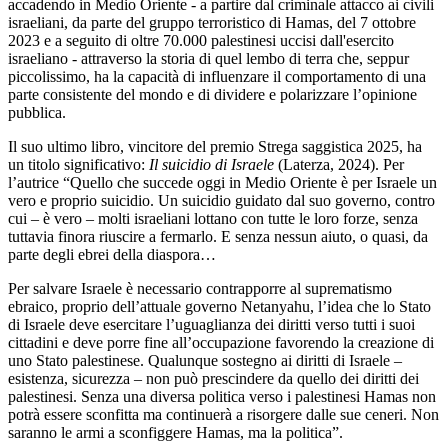
accadendo in Medio Oriente - a partire dal criminale attacco ai civili
israeliani, da parte del gruppo terroristico di Hamas, del 7 ottobre
2023 e a seguito di oltre 70.000 palestinesi uccisi dall'esercito
israeliano - attraverso la storia di quel lembo di terra che, seppur
piccolissimo, ha la capacità di influenzare il comportamento di una
parte consistente del mondo e di dividere e polarizzare l’opinione
pubblica.
Il suo ultimo libro, vincitore del premio Strega saggistica 2025, ha
un titolo significativo:
Il suicidio di Israele
(Laterza, 2024). Per
l’autrice
“Quello che succede oggi in Medio Oriente è per Israele un
vero e proprio suicidio. Un suicidio guidato dal suo governo, contro
cui – è vero – molti israeliani lottano con tutte le loro forze, senza
tuttavia finora riuscire a fermarlo. E senza nessun aiuto, o quasi, da
parte degli ebrei della diaspora…
Per salvare Israele è necessario contrapporre al suprematismo
ebraico, proprio dell’attuale governo Netanyahu, l’idea che lo Stato
di Israele deve esercitare l’uguaglianza dei diritti verso tutti i suoi
cittadini e deve porre fine all’occupazione favorendo la creazione di
uno Stato palestinese. Qualunque sostegno ai diritti di Israele –
esistenza, sicurezza – non può prescindere da quello dei diritti dei
palestinesi. Senza una diversa politica verso i palestinesi Hamas non
potrà essere sconfitta ma continuerà a risorgere dalle sue ceneri. Non
saranno le armi a sconfiggere Hamas, ma la politica”.