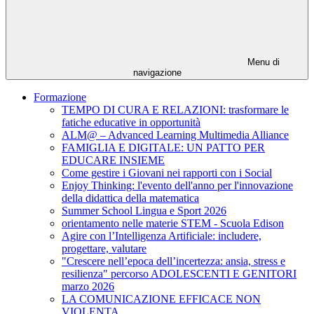
Menu di
navigazione
Formazione
TEMPO DI CURA E RELAZIONI: trasformare le
fatiche educative in opportunità
ALM@ – Advanced Learning Multimedia Alliance
FAMIGLIA E DIGITALE: UN PATTO PER
EDUCARE INSIEME
Come gestire i Giovani nei rapporti con i Social
Enjoy Thinking: l'evento dell'anno per l'innovazione
della didattica della matematica
Summer School Lingua e Sport 2026
orientamento nelle materie STEM - Scuola Edison
Agire con l’Intelligenza Artificiale: includere,
progettare, valutare
"Crescere nell’epoca dell’incertezza: ansia, stress e
resilienza" percorso ADOLESCENTI E GENITORI
marzo 2026
LA COMUNICAZIONE EFFICACE NON
VIOLENTA