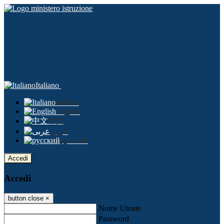
Italiano
Italiano
English
中文
عربى
русский
Accedi
Accedi
button close
×
Nome Utente
Password