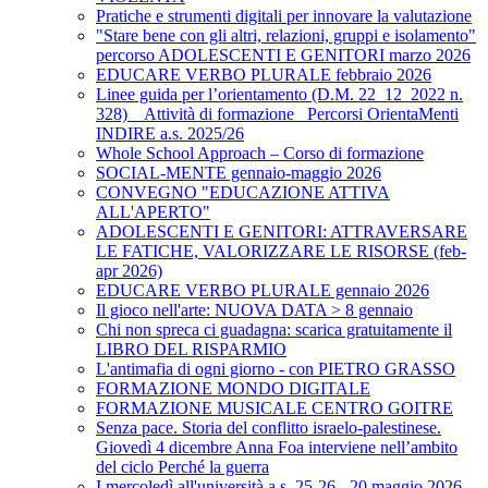
Pratiche e strumenti digitali per innovare la valutazione
"Stare bene con gli altri, relazioni, gruppi e isolamento"
percorso ADOLESCENTI E GENITORI marzo 2026
EDUCARE VERBO PLURALE febbraio 2026
Linee guida per l’orientamento (D.M. 22_12_2022 n.
328) _ Attività di formazione_ Percorsi OrientaMenti
INDIRE a.s. 2025/26
Whole School Approach – Corso di formazione
SOCIAL-MENTE gennaio-maggio 2026
CONVEGNO "EDUCAZIONE ATTIVA
ALL'APERTO"
ADOLESCENTI E GENITORI: ATTRAVERSARE
LE FATICHE, VALORIZZARE LE RISORSE (feb-
apr 2026)
EDUCARE VERBO PLURALE gennaio 2026
Il gioco nell'arte: NUOVA DATA > 8 gennaio
Chi non spreca ci guadagna: scarica gratuitamente il
LIBRO DEL RISPARMIO
L'antimafia di ogni giorno - con PIETRO GRASSO
FORMAZIONE MONDO DIGITALE
FORMAZIONE MUSICALE CENTRO GOITRE
Senza pace. Storia del conflitto israelo-palestinese.
Giovedì 4 dicembre Anna Foa interviene nell’ambito
del ciclo Perché la guerra
I mercoledì all'università a.s. 25-26 - 20 maggio 2026