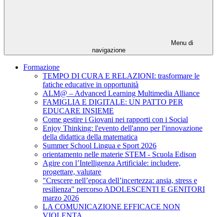
Menu di
navigazione
Formazione
TEMPO DI CURA E RELAZIONI: trasformare le
fatiche educative in opportunità
ALM@ – Advanced Learning Multimedia Alliance
FAMIGLIA E DIGITALE: UN PATTO PER
EDUCARE INSIEME
Come gestire i Giovani nei rapporti con i Social
Enjoy Thinking: l'evento dell'anno per l'innovazione
della didattica della matematica
Summer School Lingua e Sport 2026
orientamento nelle materie STEM - Scuola Edison
Agire con l’Intelligenza Artificiale: includere,
progettare, valutare
"Crescere nell’epoca dell’incertezza: ansia, stress e
resilienza" percorso ADOLESCENTI E GENITORI
marzo 2026
LA COMUNICAZIONE EFFICACE NON
VIOLENTA