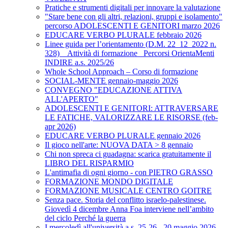
Pratiche e strumenti digitali per innovare la valutazione
"Stare bene con gli altri, relazioni, gruppi e isolamento"
percorso ADOLESCENTI E GENITORI marzo 2026
EDUCARE VERBO PLURALE febbraio 2026
Linee guida per l’orientamento (D.M. 22_12_2022 n.
328) _ Attività di formazione_ Percorsi OrientaMenti
INDIRE a.s. 2025/26
Whole School Approach – Corso di formazione
SOCIAL-MENTE gennaio-maggio 2026
CONVEGNO "EDUCAZIONE ATTIVA
ALL'APERTO"
ADOLESCENTI E GENITORI: ATTRAVERSARE
LE FATICHE, VALORIZZARE LE RISORSE (feb-
apr 2026)
EDUCARE VERBO PLURALE gennaio 2026
Il gioco nell'arte: NUOVA DATA > 8 gennaio
Chi non spreca ci guadagna: scarica gratuitamente il
LIBRO DEL RISPARMIO
L'antimafia di ogni giorno - con PIETRO GRASSO
FORMAZIONE MONDO DIGITALE
FORMAZIONE MUSICALE CENTRO GOITRE
Senza pace. Storia del conflitto israelo-palestinese.
Giovedì 4 dicembre Anna Foa interviene nell’ambito
del ciclo Perché la guerra
I mercoledì all'università a.s. 25-26 - 20 maggio 2026