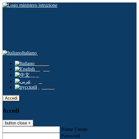
Italiano
Italiano
English
中文
عربى
русский
Accedi
Accedi
button close
×
Nome Utente
Password