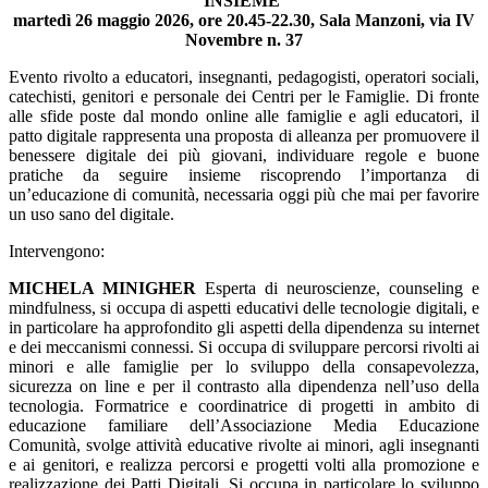
INSIEME
martedì 26 maggio 2026, ore 20.45-22.30, Sala Manzoni, via IV
Novembre n. 37
Evento rivolto a educatori, insegnanti, pedagogisti, operatori sociali,
catechisti, genitori e personale dei Centri per le Famiglie. Di fronte
alle sfide poste dal mondo online alle famiglie e agli educatori, il
patto digitale rappresenta una proposta di alleanza per promuovere il
benessere digitale dei più giovani, individuare regole e buone
pratiche da seguire insieme riscoprendo l’importanza di
un’educazione di comunità, necessaria oggi più che mai per favorire
un uso sano del digitale.
Intervengono:
MICHELA MINIGHER
Esperta di neuroscienze, counseling e
mindfulness, si occupa di aspetti educativi delle tecnologie digitali, e
in particolare ha approfondito gli aspetti della dipendenza su internet
e dei meccanismi connessi. Si occupa di sviluppare percorsi rivolti ai
minori e alle famiglie per lo sviluppo della consapevolezza,
sicurezza on line e per il contrasto alla dipendenza nell’uso della
tecnologia. Formatrice e coordinatrice di progetti in ambito di
educazione familiare dell’Associazione Media Educazione
Comunità, svolge attività educative rivolte ai minori, agli insegnanti
e ai genitori, e realizza percorsi e progetti volti alla promozione e
realizzazione dei Patti Digitali. Si occupa in particolare lo sviluppo