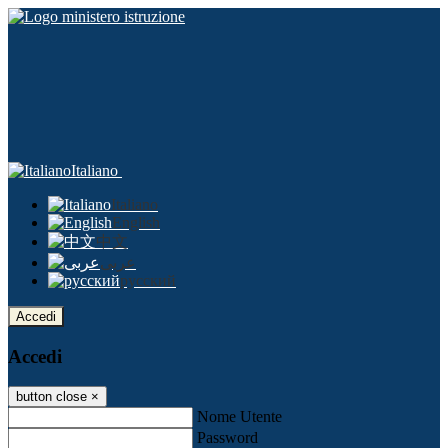
Italiano
Italiano
English
中文
عربى
русский
Accedi
Accedi
button close
×
Nome Utente
Password