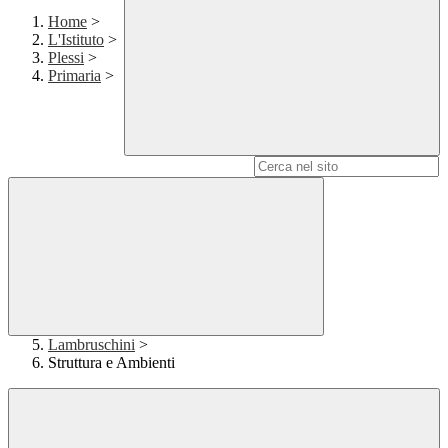
Home
>
L'Istituto
>
Plessi
>
Primaria
>
Campo di ricerca per le pagine del sito
Lambruschini
>
Struttura e Ambienti