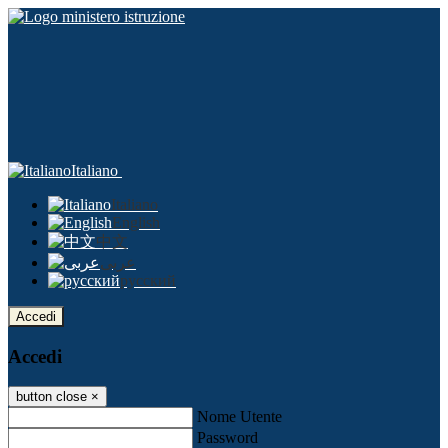
Italiano
Italiano
English
中文
عربى
русский
Accedi
Accedi
button close
×
Nome Utente
Password