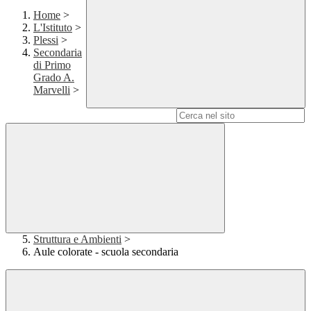
Home
>
L'Istituto
>
Plessi
>
Secondaria
di Primo
Grado A.
Marvelli
>
Campo di ricerca per le pagine del sito
Struttura e Ambienti
>
Aule colorate - scuola secondaria