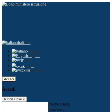
Italiano
Italiano
English
中文
عربى
русский
Accedi
Accedi
button close
×
Nome Utente
Password