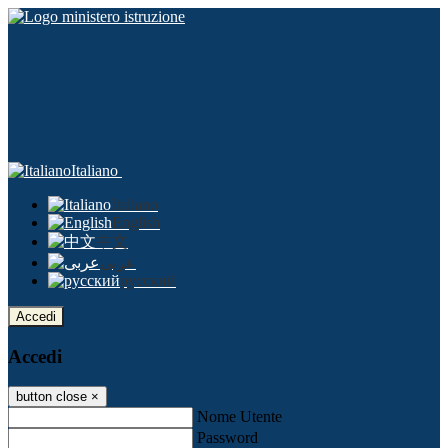
Italiano
Italiano
English
中文
عربى
русский
Accedi
Accedi
button close
×
Nome Utente
Password