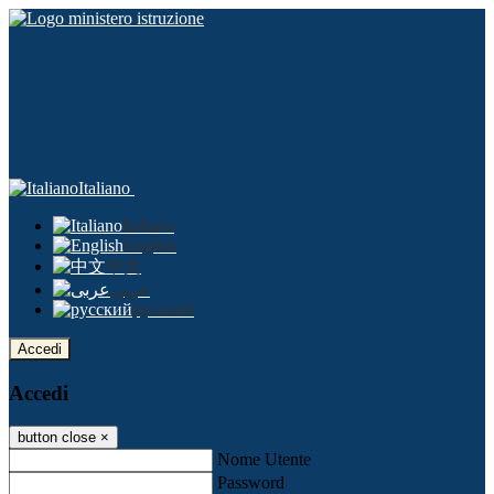
Italiano
Italiano
English
中文
عربى
русский
Accedi
Accedi
button close
×
Nome Utente
Password