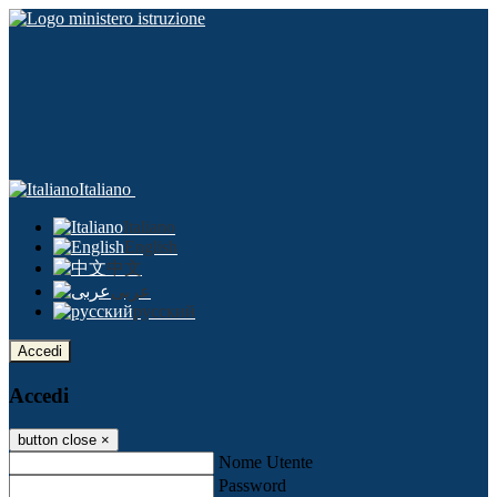
Italiano
Italiano
English
中文
عربى
русский
Accedi
Accedi
button close
×
Nome Utente
Password