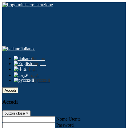
Italiano
Italiano
English
中文
عربى
русский
Accedi
Accedi
button close
×
Nome Utente
Password