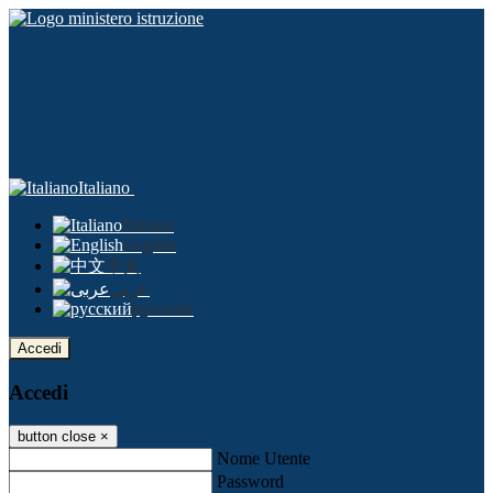
Italiano
Italiano
English
中文
عربى
русский
Accedi
Accedi
button close
×
Nome Utente
Password