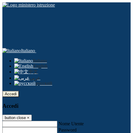
Italiano
Italiano
English
中文
عربى
русский
Accedi
Accedi
button close
×
Nome Utente
Password