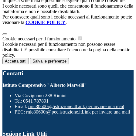
In questa schermata è possibile scegliere quali cookie consentire.
I cookie necessari sono quelli che consentono il funzionamento della
piattaforma e non è possibile disabilitarli.
Per conoscere quali sono i cookie necessari al funzionamento potete
visionare la
COOKIE POLICY
.
Cookie necessari per il funzionamento
I cookie necessari per il funzionamento non possono essere
disabilitati. È possibile consultare l'elenco nella pagina della cookie
policy.
Accetta tutti
Salva le preferenze
Contatti
Istituto Comprensivo "Alberto Marvelli"
Via Covignano 238 Rimini
Tel:
0541 787891
Email:
rnic80600r@istruzione.it
Link per inviare una mail
PEC:
rnic80600r@pec.istruzione.it
Link per inviare una mail
Sezione Link Utili