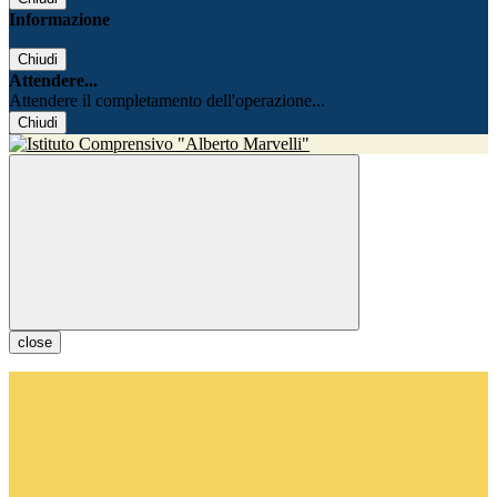
Informazione
Chiudi
Attendere...
Attendere il completamento dell'operazione...
Chiudi
close