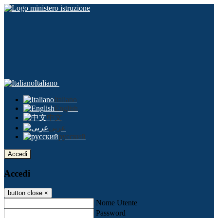
Italiano
Italiano
English
中文
عربى
русский
Accedi
Accedi
button close
×
Nome Utente
Password