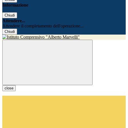
Informazione
Chiudi
Attendere...
Attendere il completamento dell'operazione...
Chiudi
close