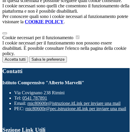
In questa schermata è possibile scegliere quali cookie consentire.
I cookie necessari sono quelli che consentono il funzionamento della
piattaforma e non è possibile disabilitarli.
Per conoscere quali sono i cookie necessari al funzionamento potete
visionare la
COOKIE POLICY
.
Cookie necessari per il funzionamento
I cookie necessari per il funzionamento non possono essere
disabilitati. È possibile consultare l'elenco nella pagina della cookie
policy.
Accetta tutti
Salva le preferenze
Contatti
Istituto Comprensivo "Alberto Marvelli"
Via Covignano 238 Rimini
Tel:
0541 787891
Email:
rnic80600r@istruzione.it
Link per inviare una mail
PEC:
rnic80600r@pec.istruzione.it
Link per inviare una mail
Sezione Link Utili