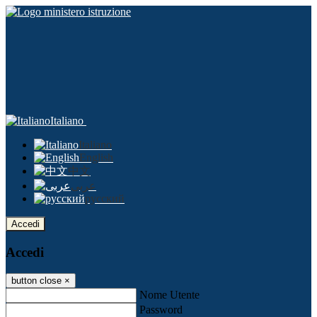
Italiano
Italiano
English
中文
عربى
русский
Accedi
Accedi
button close
×
Nome Utente
Password