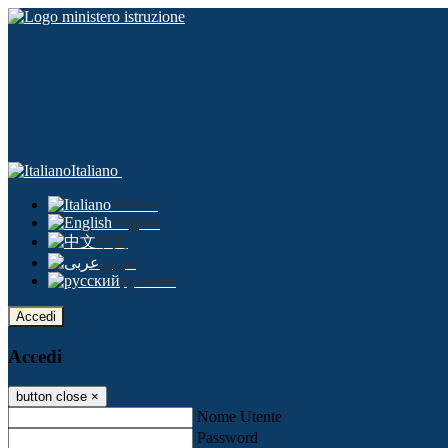
Italiano
Italiano
English
中文
عربى
русский
Accedi
Accedi
button close
×
Nome Utente
Password