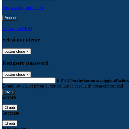
Password dimenticata?
-
Entra con SPID
Seleziona utente
button close
×
Recupero password
button close
×
E-mail
Verrà inviato un messaggio all'indirizz
E-mail inviata, si prega di controllare la casella di posta elettronica!
Errore
Chiudi
Successo
Chiudi
Informazione