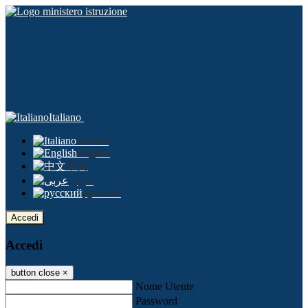
Italiano
Italiano
English
中文
عربى
русский
Accedi
Accedi
button close
×
Nome Utente
Password