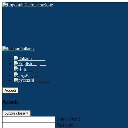
Italiano
Italiano
English
中文
عربى
русский
Accedi
Accedi
button close
×
Nome Utente
Password