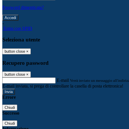
Password dimenticata?
-
Entra con SPID
Seleziona utente
button close
×
Recupero password
button close
×
E-mail
Verrà inviato un messaggio all'indirizz
E-mail inviata, si prega di controllare la casella di posta elettronica!
Errore
Chiudi
Successo
Chiudi
Informazione