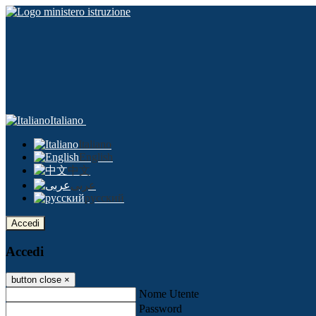
Italiano
Italiano
English
中文
عربى
русский
Accedi
Accedi
button close
×
Nome Utente
Password