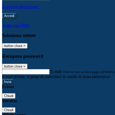
Password dimenticata?
-
Entra con SPID
Seleziona utente
button close
×
Recupero password
button close
×
E-mail
Verrà inviato un messaggio all'indirizz
E-mail inviata, si prega di controllare la casella di posta elettronica!
Errore
Chiudi
Successo
Chiudi
Informazione