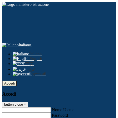
Italiano
Italiano
English
中文
عربى
русский
Accedi
Accedi
button close
×
Nome Utente
Password