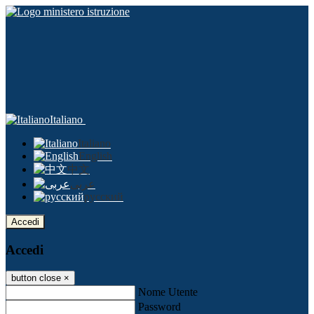
Italiano
Italiano
English
中文
عربى
русский
Accedi
Accedi
button close
×
Nome Utente
Password