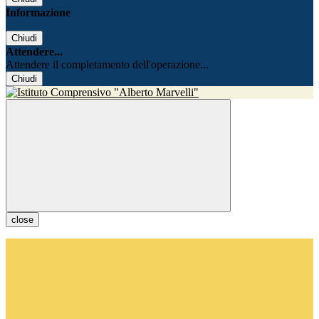
Informazione
Chiudi
Attendere...
Attendere il completamento dell'operazione...
Chiudi
close