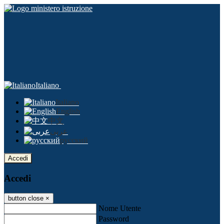
Italiano
Italiano
English
中文
عربى
русский
Accedi
Accedi
button close
×
Nome Utente
Password